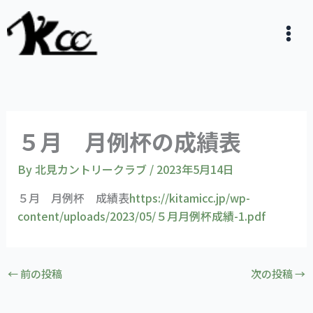
内
容
を
ス
キ
ッ
プ
５月 月例杯の成績表
By
北見カントリークラブ
/
2023年5月14日
５月 月例杯 成績表
https://kitamicc.jp/wp-
content/uploads/2023/05/５月月例杯成績-1.pdf
←
前の投稿
次の投稿
→