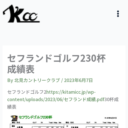
内
容
を
ス
キ
ッ
プ
セフランドゴルフ230杯
成績表
By
北見カントリークラブ
/
2023年6月7日
セフランドゴルフ2
https://kitamicc.jp/wp-
content/uploads/2023/06/セフランド成績.pdf
30杯成
績表