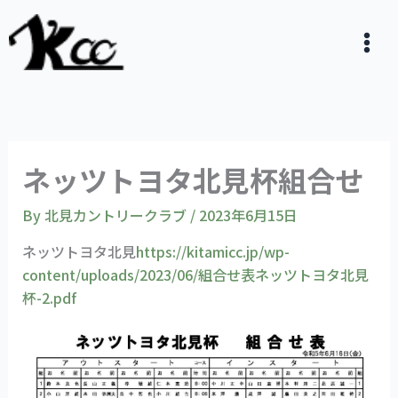
内
容
を
ス
キ
ッ
プ
ネッツトヨタ北見杯組合せ
By
北見カントリークラブ
/
2023年6月15日
ネッツトヨタ北見
https://kitamicc.jp/wp-
content/uploads/2023/06/組合せ表ネッツトヨタ北見
杯-2.pdf