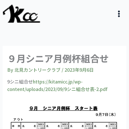
内
容
を
ス
キ
ッ
プ
９月シニア月例杯組合せ
By
北見カントリークラブ
/
2023年9月6日
9シニ組合せ
https://kitamicc.jp/wp-
content/uploads/2023/09/9シニ組合せ表-2.pdf