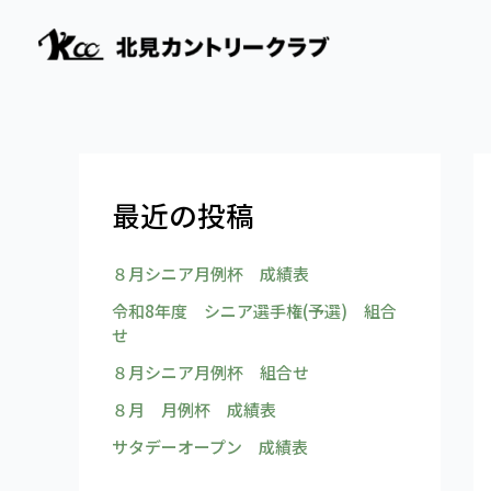
内
容
を
ス
キ
ッ
プ
最近の投稿
８月シニア月例杯 成績表
令和8年度 シニア選手権(予選) 組合
せ
８月シニア月例杯 組合せ
８月 月例杯 成績表
サタデーオープン 成績表