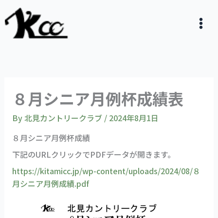
内
容
を
ス
キ
ッ
プ
８月シニア月例杯成績表
By
北見カントリークラブ
/
2024年8月1日
８月シニア月例杯成績
下記のURLクリックでPDFデータが開きます。
https://kitamicc.jp/wp-content/uploads/2024/08/８
月シニア月例成績.pdf