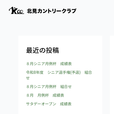
内
容
を
ス
キ
ッ
プ
最近の投稿
８月シニア月例杯 成績表
令和8年度 シニア選手権(予選) 組合
せ
８月シニア月例杯 組合せ
８月 月例杯 成績表
サタデーオープン 成績表