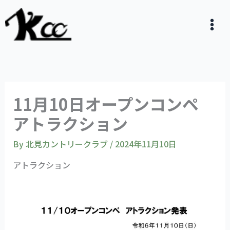
内
容
を
ス
キ
ッ
プ
11月10日オープンコンペ
アトラクション
By
北見カントリークラブ
/
2024年11月10日
アトラクション