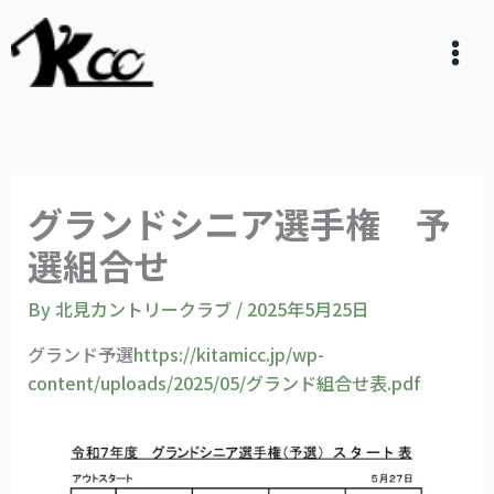
内
容
を
ス
キ
ッ
プ
グランドシニア選手権 予
選組合せ
By
北見カントリークラブ
/
2025年5月25日
グランド予選
https://kitamicc.jp/wp-
content/uploads/2025/05/グランド組合せ表.pdf