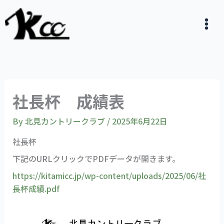
内
容
を
ス
キ
ッ
プ
社長杯 成績表
By
北見カントリークラブ
/
2025年6月22日
社長杯
下記のURLクリックでPDFデータが開きます。
https://kitamicc.jp/wp-content/uploads/2025/06/社
長杯成績.pdf