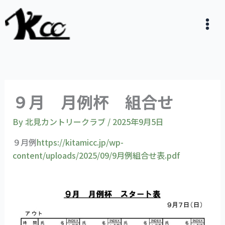
内
容
を
ス
キ
ッ
プ
９月 月例杯 組合せ
By
北見カントリークラブ
/
2025年9月5日
９月例
https://kitamicc.jp/wp-
content/uploads/2025/09/9月例組合せ表.pdf