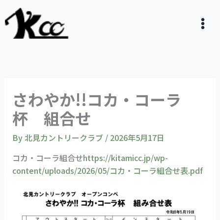
内
容
を
ス
キ
ッ
プ
さわやか!!コカ・コーラ
杯 組合せ
By
北見カントリークラブ
/
2026年5月17日
コカ・コーラ組合せ
https://kitamicc.jp/wp-
content/uploads/2026/05/コカ・コーラ組合せ表.pdf