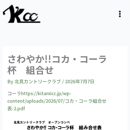
内
容
を
ス
キ
ッ
プ
さわやか!!コカ・コーラ
杯 組合せ
By
北見カントリークラブ
/
2026年7月7日
コーラ
https://kitamicc.jp/wp-
content/uploads/2026/07/コカ・コーラ組合せ
表-2.pdf